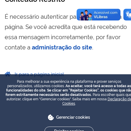
É necessário autenticar para visualizar essa
página. Se você acredita que está recebendo
essa mensagem incorretamente, por favor
contate a
administração do site
.
Ir para a página inicial
Para melhorar a sua experiência na plataforma e prover serviços
personalizados, utilizamos cookies.
Ao aceitar, você terá acesso a todas as
funcionalidades do site. Se clicar em "Rejeitar Cookies", os cookies que nã
forem estritamente necessários serão desativados.
Para escolher quais que
autorizar, clique em "Gerenciar cookies". Saiba mais em nossa
Declaração d
Cookies
.
Gerenciar cookies
Rejeitar cookies