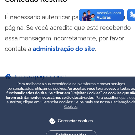
É necessário autenticar para visualizar essa
página. Se você acredita que está recebendo
essa mensagem incorretamente, por favor
contate a
administração do site
.
Ir para a página inicial
Para melhorar a sua experiência na plataforma e prover serviços
personalizados, utilizamos cookies.
Ao aceitar, você terá acesso a todas as
funcionalidades do site. Se clicar em "Rejeitar Cookies", os cookies que nã
forem estritamente necessários serão desativados.
Para escolher quais que
autorizar, clique em "Gerenciar cookies". Saiba mais em nossa
Declaração d
Cookies
.
Gerenciar cookies
Rejeitar cookies