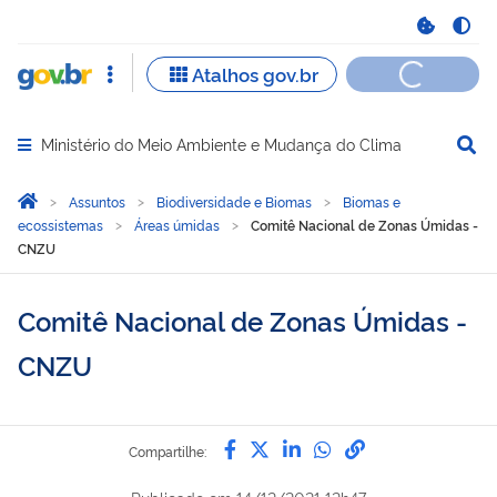
Ministério do Meio Ambiente e Mudança do Clima
Abrir menu principal de navegação
Você está aqui:
Página Inicial
Assuntos
Biodiversidade e Biomas
Biomas e
ecossistemas
Áreas úmidas
Comitê Nacional de Zonas Úmidas -
CNZU
Comitê Nacional de Zonas Úmidas -
CNZU
Compartilhe por Facebook
Compartilhe por Twitter
Compartilhe por Lin
Compartilhe por
link para Copi
Compartilhe: