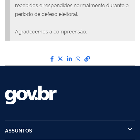
recebidos e respondidos normalmente durante o
período de defeso eleitoral.
Agradecemos a compreensão.
Compartilhe por Facebook
Compartilhe por Twitter
Compartilhe por LinkedI
Compartilhe por Wha
link para Copiar pa
ASSUNTOS