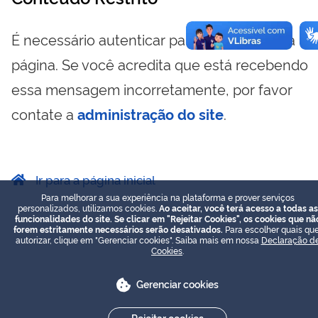
É necessário autenticar para visualizar essa
página. Se você acredita que está recebendo
essa mensagem incorretamente, por favor
contate a
administração do site
.
Ir para a página inicial
Para melhorar a sua experiência na plataforma e prover serviços
personalizados, utilizamos cookies.
Ao aceitar, você terá acesso a todas as
funcionalidades do site. Se clicar em "Rejeitar Cookies", os cookies que nã
forem estritamente necessários serão desativados.
Para escolher quais que
autorizar, clique em "Gerenciar cookies". Saiba mais em nossa
Declaração d
Cookies
.
Gerenciar cookies
Rejeitar cookies