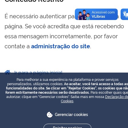
É necessário autenticar para visualizar essa
página. Se você acredita que está recebendo
essa mensagem incorretamente, por favor
contate a
administração do site
.
Ir para a página inicial
Para melhorar a sua experiência na plataforma e prover serviços
personalizados, utilizamos cookies.
Ao aceitar, você terá acesso a todas as
funcionalidades do site. Se clicar em "Rejeitar Cookies", os cookies que nã
forem estritamente necessários serão desativados.
Para escolher quais que
autorizar, clique em "Gerenciar cookies". Saiba mais em nossa
Declaração d
Cookies
.
Gerenciar cookies
Rejeitar cookies