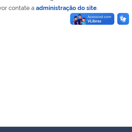
vor contate a
administração do site
.