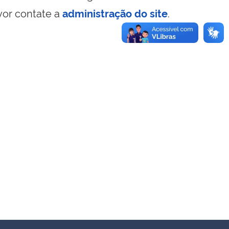
vor contate a
administração do site
.