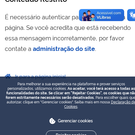
É necessário autenticar para visualizar essa
página. Se você acredita que está recebendo
essa mensagem incorretamente, por favor
contate a
administração do site
.
Ir para a página inicial
Para melhorar a sua experiência na plataforma e prover serviços
personalizados, utilizamos cookies.
Ao aceitar, você terá acesso a todas as
funcionalidades do site. Se clicar em "Rejeitar Cookies", os cookies que nã
forem estritamente necessários serão desativados.
Para escolher quais que
autorizar, clique em "Gerenciar cookies". Saiba mais em nossa
Declaração d
Cookies
.
Gerenciar cookies
Rejeitar cookies