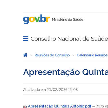
Conselho Nacional de Saúde
Abrir menu principal de navegação
Você está aqui:
Página Inicial
Reuniões do Conselho
Calendário Reuniõe
Apresentação Quinta
Atualizado em
20/02/2026 17h08
Apresentação Quintais Antonio.pdf
— 7075 K