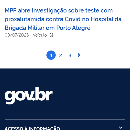
MPF abre investigação sobre teste com
proxalutamida contra Covid no Hospital da
Brigada Militar em Porto Alegre
03/07/2026
-
Veículo: G1
1
2
3
ACESSO À INFORMAÇÃO