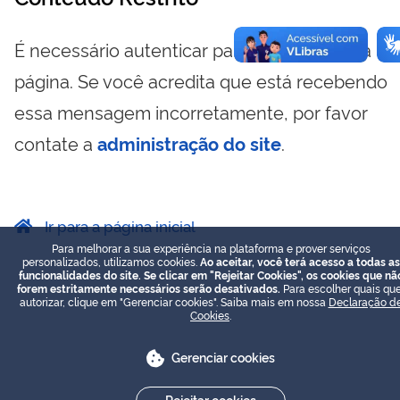
É necessário autenticar para visualizar essa
página. Se você acredita que está recebendo
essa mensagem incorretamente, por favor
contate a
administração do site
.
Ir para a página inicial
Para melhorar a sua experiência na plataforma e prover serviços
personalizados, utilizamos cookies.
Ao aceitar, você terá acesso a todas as
funcionalidades do site. Se clicar em "Rejeitar Cookies", os cookies que nã
forem estritamente necessários serão desativados.
Para escolher quais que
autorizar, clique em "Gerenciar cookies". Saiba mais em nossa
Declaração d
Cookies
.
Gerenciar cookies
Rejeitar cookies