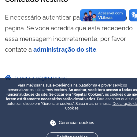
É necessário autenticar para visualizar essa
página. Se você acredita que está recebendo
essa mensagem incorretamente, por favor
contate a
administração do site
.
Ir para a página inicial
Para melhorar a sua experiência na plataforma e prover serviços
personalizados, utilizamos cookies.
Ao aceitar, você terá acesso a todas as
funcionalidades do site. Se clicar em "Rejeitar Cookies", os cookies que nã
forem estritamente necessários serão desativados.
Para escolher quais que
autorizar, clique em "Gerenciar cookies". Saiba mais em nossa
Declaração d
Cookies
.
Gerenciar cookies
Rejeitar cookies