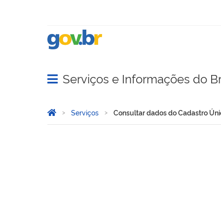
Serviços e Informações do Br
Abrir menu principal de navegação
Você está aqui:
Página Inicial
Serviços
Consultar dados do Cadastro Úni
Consultar dados do Cadas