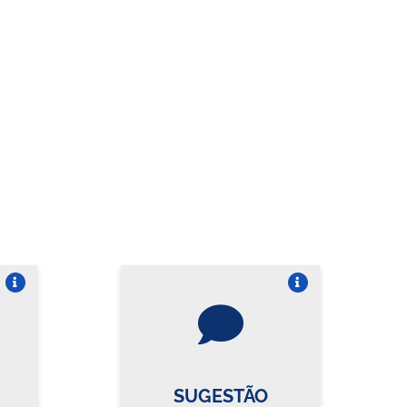
re o card
Vire o card
SUGESTÃO