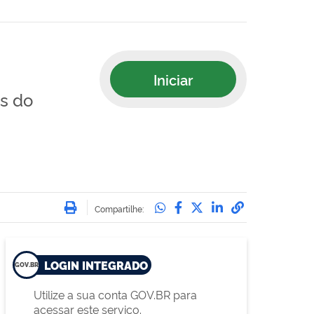
Iniciar
is do
Imprimir
Compartilhe no Whatsa
Compartilhe no Face
Compartilhe no Tw
Compartilhe n
Compartilha
Compartilhe:
LOGIN INTEGRADO
Utilize a sua conta GOV.BR para
acessar este serviço.