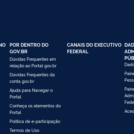
NO
POR DENTRO DO
CANAIS DO EXECUTIVO
DAD
GOV.BR
FEDERAL
ADM
PÚB
Dúvidas Frequentes em
Dado
relação ao Portal gov.br
Paine
Dúvidas Frequentes da
Pess
conta gov.br
Pain
Ajuda para Navegar o
Admi
Portal
Fede
Conheça os elementos do
Aces
Portal
Política de e-participação
Termos de Uso