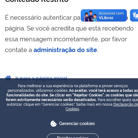
É necessário autenticar para visualizar essa
página. Se você acredita que está recebendo
essa mensagem incorretamente, por favor
contate a
administração do site
.
Ir para a página inicial
Para melhorar a sua experiência na plataforma e prover serviços
personalizados, utilizamos cookies.
Ao aceitar, você terá acesso a todas as
funcionalidades do site. Se clicar em "Rejeitar Cookies", os cookies que nã
forem estritamente necessários serão desativados.
Para escolher quais que
autorizar, clique em "Gerenciar cookies". Saiba mais em nossa
Declaração d
Cookies
.
Gerenciar cookies
Rejeitar cookies