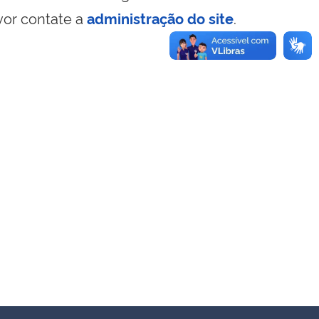
vor contate a
administração do site
.