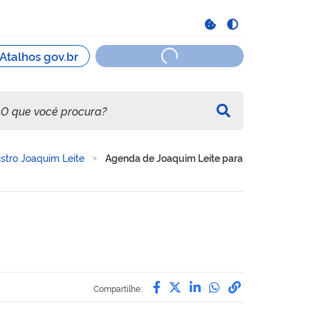
stro Joaquim Leite
Agenda de Joaquim Leite para
Compartilhe por Facebo
Compartilhe por Twit
Compartilhe por L
Compartilhe p
link para C
Compartilhe: