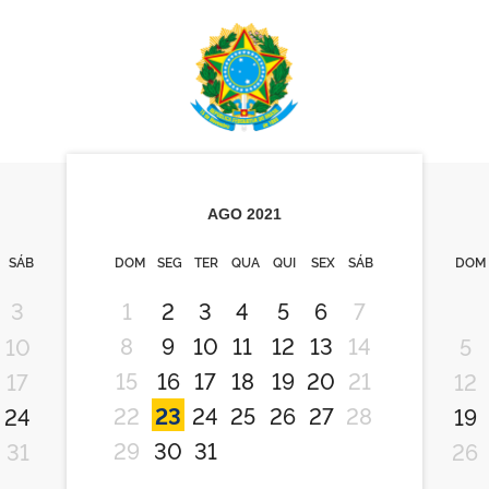
AGO
2021
SÁB
DOM
SEG
TER
QUA
QUI
SEX
SÁB
DOM
3
1
2
3
4
5
6
7
8
9
10
11
12
13
14
10
5
15
16
17
18
19
20
21
17
12
22
23
24
25
26
27
28
24
19
29
30
31
31
26