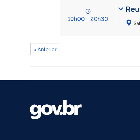
Reu
19h00
-
20h30
Sal
« Anterior