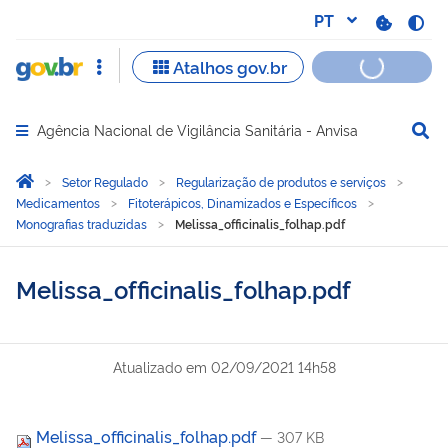
Agência Nacional de Vigilância Sanitária - Anvisa
Abrir menu principal de navegação
Você está aqui:
Página Inicial
Setor Regulado
Regularização de produtos e serviços
Medicamentos
Fitoterápicos, Dinamizados e Específicos
Monografias traduzidas
Melissa_officinalis_folhap.pdf
Melissa_officinalis_folhap.pdf
Atualizado em
02/09/2021 14h58
Melissa_officinalis_folhap.pdf
— 307 KB