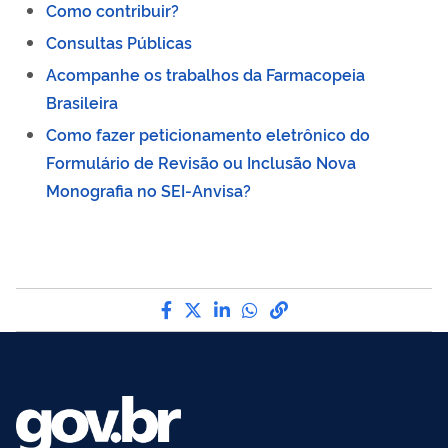
Como contribuir?
Consultas Públicas
Acompanhe os trabalhos da Farmacopeia
Brasileira
Como fazer peticionamento eletrônico do
Formulário de Revisão ou Inclusão Nova
Monografia no SEI-Anvisa?
Compartilhe por Facebook
Compartilhe por Twitter
Compartilhe por LinkedI
Compartilhe por Wha
link para Copiar pa