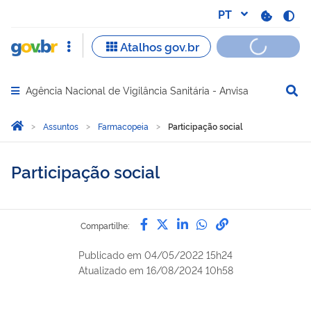
Agência Nacional de Vigilância Sanitária - Anvisa
Abrir menu principal de navegação
Você está aqui:
Página Inicial
Assuntos
Farmacopeia
Participação social
Participação social
Compartilhe por Facebook
Compartilhe por Twitter
Compartilhe por Lin
Compartilhe por
link para Copi
Compartilhe:
Publicado em
04/05/2022 15h24
Atualizado em
16/08/2024 10h58