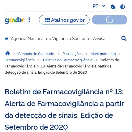
Agência Nacional de Vigilância Sanitária - Anvisa
Abrir menu principal de navegação
Você está aqui:
Página Inicial
Centrais de Conteúdo
Publicações
Monitoramento
Farmacovigilância
Boletins de Farmacovigilância
Boletim de
Farmacovigilância nº 13: Alerta de Farmacovigilância a partir da
detecção de sinais. Edição de Setembro de 2020
Boletim de Farmacovigilância nº 13:
Alerta de Farmacovigilância a partir
da detecção de sinais. Edição de
Setembro de 2020