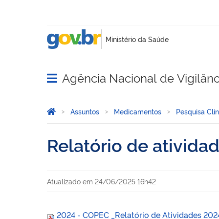
Agência Nacional de Vigilânci
Abrir menu principal de navegação
Você está aqui:
Página Inicial
Assuntos
Medicamentos
Pesquisa Clín
Relatório de ativida
Atualizado em
24/06/2025 16h42
2024 - COPEC _Relatório de Atividades 202