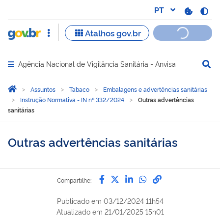
Agência Nacional de Vigilância Sanitária - Anvisa
Abrir menu principal de navegação
Você está aqui:
Página Inicial
Assuntos
Tabaco
Embalagens e advertências sanitárias
Instrução Normativa - IN nº 332/2024
Outras advertências
sanitárias
Outras advertências sanitárias
Compartilhe por Facebook
Compartilhe por Twitter
Compartilhe por Lin
Compartilhe por
link para Copi
Compartilhe:
Publicado em
03/12/2024 11h54
Atualizado em
21/01/2025 15h01