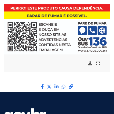
Compartilhe por Facebook
Compartilhe por Twitter
Compartilhe por LinkedI
Compartilhe por Wha
link para Copiar pa