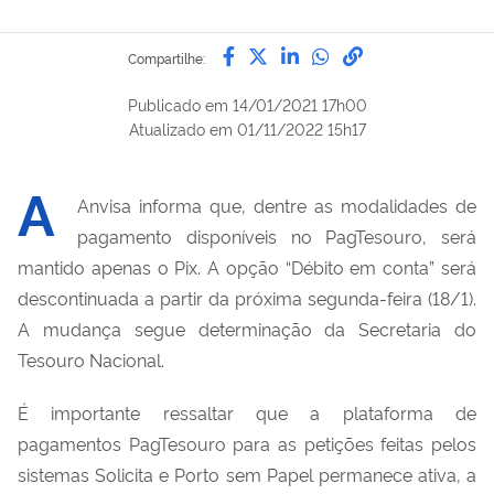
Compartilhe por Facebook
Compartilhe por Twitter
Compartilhe por Lin
Compartilhe por
link para Copi
Compartilhe:
Publicado em
14/01/2021 17h00
Atualizado em
01/11/2022 15h17
A
Anvisa
informa que
, dentre as modalidades de
pagamento disponíveis no
PagTesouro
, será
mantido apenas o
Pix
. A opção “Débito em conta” será
descontinuada a partir da próxima segunda-feira (18/1).
A mudança segue determinação da Secretaria do
Tesouro Nacional.
É i
mportante ressaltar que a plataforma de
pagamentos
PagTesouro
para as petições feitas pelos
sistemas Solicita e Porto sem Papel permanece ativa, a