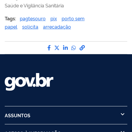
Saúde e Vigilância Sanitária
Tags:
pagtesouro
pix
porto sem
papel
solicita
arrecadação
Compartilhe por Facebook
Compartilhe por Twitter
Compartilhe por LinkedI
Compartilhe por Wha
link para Copiar pa
ASSUNTOS