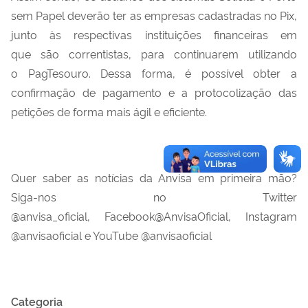
sem Papel deverão ter as empresas cadastradas no
Pix
,
junto à
s
respectiva
s
instituiç
ões
financeira
s
em
que
são
correntista
s
, para continuar
em
utilizando
o
PagTesouro
. Dessa forma, é possível obter a
confirmação de pagamento e a protocolização das
petições de forma mais ágil e eficiente.
Quer saber as notícias da Anvisa em primeira mão?
Siga-nos no Twitter
@anvisa_oficial,
Facebook@AnvisaOficial
, Instagram
@anvisaoficial e YouTube @anvisaoficial
Categoria