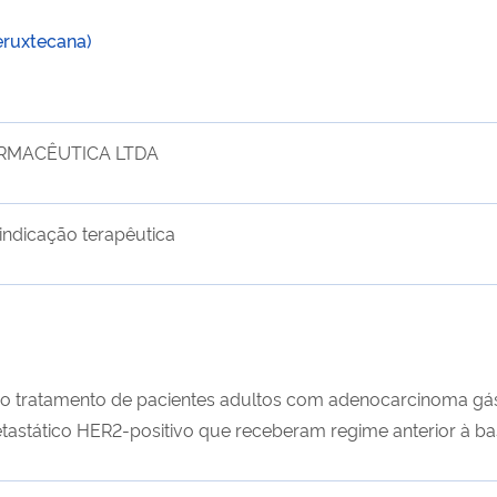
eruxtecana)
ARMACÊUTICA LTDA
indicação terapêutica
 tratamento de pacientes adultos com adenocarcinoma gást
astático HER2-positivo que receberam regime anterior à ba