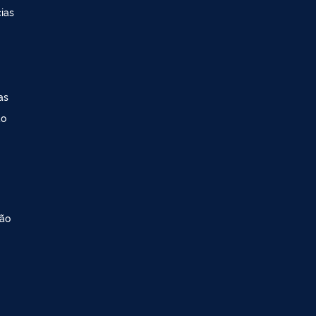
ias
as
ao
ção