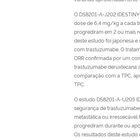
O DS8201-A-J202 (DESTINY-G
dose de 6,4 mg/kg a cada t
progrediram em 2 ou mais re
deste estudo foi japonesa e 
com trastuzumabe. O trata
ORR confirmada por um comit
trastuzumabe deruxtecana s
comparação com a TPC, apr
TPC.
O estudo DS8201-A-U205 (DES
segurança de trastuzumabe
metastática ou irressecável
progrediram durante ou apó
Os resultados deste estudo 