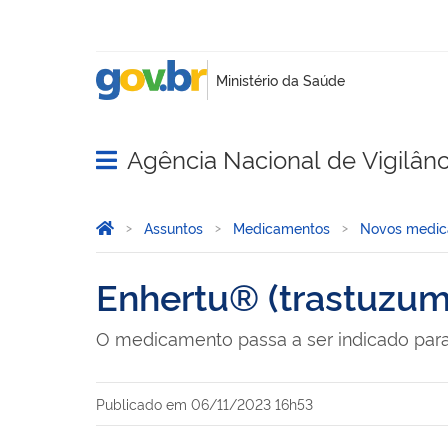
Agência Nacional de Vigilânci
Abrir menu principal de navegação
Você está aqui:
Página Inicial
Assuntos
Medicamentos
Novos medic
Enhertu® (trastuzum
O medicamento passa a ser indicado para
Publicado em
06/11/2023 16h53