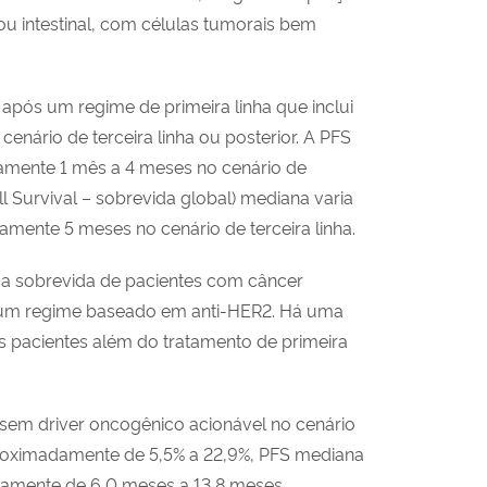
 ou intestinal, com células tumorais bem
 após um regime de primeira linha que inclui
enário de terceira linha ou posterior. A PFS
damente 1 mês a 4 meses no cenário de
l Survival – sobrevida global) mediana varia
ente 5 meses no cenário de terceira linha.
 a sobrevida de pacientes com câncer
 um regime baseado em anti-HER2. Há uma
s pacientes além do tratamento de primeira
sem driver oncogênico acionável no cenário
proximadamente de 5,5% a 22,9%, PFS mediana
amente de 6,0 meses a 13,8 meses.