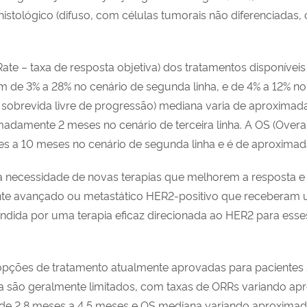
 histológico (difuso, com células tumorais não diferenciadas,
te – taxa de resposta objetiva) dos tratamentos disponíveis
 de 3% a 28% no cenário de segunda linha, e de 4% a 12% no c
– sobrevida livre de progressão) mediana varia de aproxima
adamente 2 meses no cenário de terceira linha. A OS (Overal
 a 10 meses no cenário de segunda linha e é de aproximadam
 a necessidade de novas terapias que melhorem a resposta e
ente avançado ou metastático HER2-positivo que receberam
dida por uma terapia eficaz direcionada ao HER2 para esse
 opções de tratamento atualmente aprovadas para pacientes 
ha são geralmente limitados, com taxas de ORRs variando a
e 2,8 meses a 4,5 meses e OS mediana variando aproximad