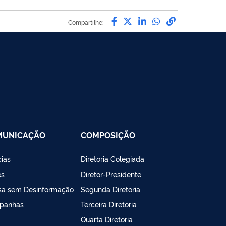
Compartilhe por Facebo
Compartilhe por Twit
Compartilhe por L
Compartilhe p
link para C
Compartilhe:
MUNICAÇÃO
COMPOSIÇÃO
cias
Diretoria Colegiada
es
Diretor-Presidente
sa sem Desinformação
Segunda Diretoria
panhas
Terceira Diretoria
Quarta Diretoria