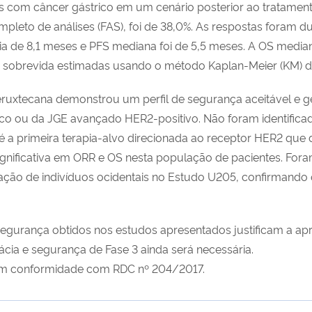
 com câncer gástrico em um cenário posterior ao tratament
mpleto de análises (FAS), foi de 38,0%. As respostas foram
a de 8,1 meses e PFS mediana foi de 5,5 meses. A OS median
e sobrevida estimadas usando o método Kaplan-Meier (KM) d
ruxtecana demonstrou um perfil de segurança aceitável e g
o ou da JGE avançado HER2-positivo. Não foram identificad
 a primeira terapia-alvo direcionada ao receptor HER2 que 
e significativa em ORR e OS nesta população de pacientes. F
ação de indivíduos ocidentais no Estudo U205, confirmando
 segurança obtidos nos estudos apresentados justificam a a
ácia e segurança de Fase 3 ainda será necessária.
a em conformidade com RDC nº 204/2017.