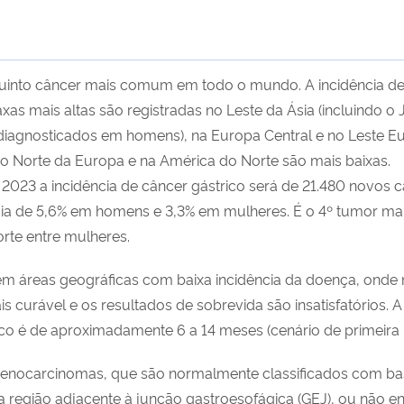
quinto câncer mais comum em todo o mundo. A incidência de G
xas mais altas são registradas no Leste da Ásia (incluindo o 
agnosticados em homens), na Europa Central e no Leste Eu
no Norte da Europa e na América do Norte são mais baixas.
 2023 a incidência de câncer gástrico será de 21.480 novos 
a de 5,6% em homens e 3,3% em mulheres. É o 4º tumor mais
orte entre mulheres.
do em áreas geográficas com baixa incidência da doença, ond
 curável e os resultados de sobrevida são insatisfatórios.
ico é de aproximadamente 6 a 14 meses (cenário de primeira l
enocarcinomas, que são normalmente classificados com bas
a região adjacente à junção gastroesofágica (GEJ), ou não e