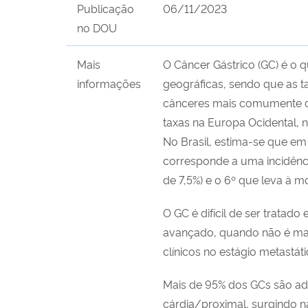
Publicação
06/11/2023
no DOU
Mais
O Câncer Gástrico (GC) é o 
informações
geográficas, sendo que as ta
cânceres mais comumente di
taxas na Europa Ocidental, 
No Brasil, estima-se que em
corresponde a uma incidênci
de 7,5%) e o 6º que leva à m
O GC é difícil de ser trata
avançado, quando não é mais
clínicos no estágio metastát
Mais de 95% dos GCs são ad
cárdia/proximal, surgindo n