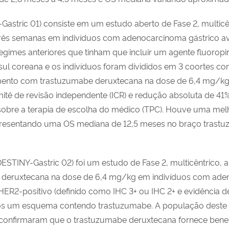
astric 01) consiste em um estudo aberto de Fase 2, multicê
rês semanas em indivíduos com adenocarcinoma gástrico a
gimes anteriores que tinham que incluir um agente fluoropir
sul coreana e os indivíduos foram divididos em 3 coortes co
mento com trastuzumabe deruxtecana na dose de 6,4 mg/kg 
ê de revisão independente (ICR) e redução absoluta de 41%
obre a terapia de escolha do médico (TPC). Houve uma mel
esentando uma OS mediana de 12,5 meses no braço trastu
TINY-Gastric 02) foi um estudo de Fase 2, multicêntrico, abe
 deruxtecana na dose de 6,4 mg/kg em indivíduos com ade
 HER2-positivo (definido como IHC 3+ ou IHC 2+ e evidência 
s um esquema contendo trastuzumabe. A população deste e
confirmaram que o trastuzumabe deruxtecana fornece benefíc