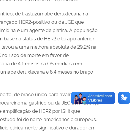
ntrico, de trastuzumabe deruxtecana na
vançado HER2-positivo ou da JGE que
imidina e um agente de platina. A população
m base no status de HER2 e terapia anterior
levou a uma melhora absoluta de 29,2% na
 no risco de morte em favor de
horia de 4,1 meses na OS mediana em
zumabe deruxtecana e 8,4 meses no braço
rto, de braço único para avaliar a eficácia e
nocarcinoma gástrico ou da JEG com doença
de amplificação de HER2 por ISH) que
studo foi de norte-americanos e europeus.
io clinicamente significativo e durador em