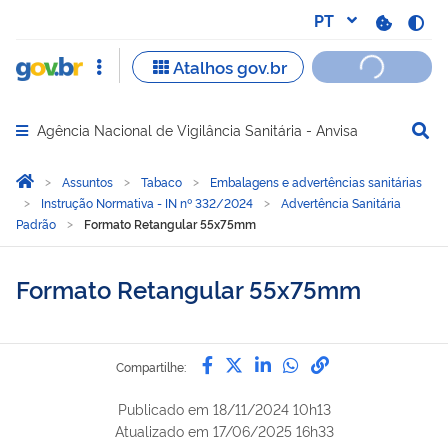
Agência Nacional de Vigilância Sanitária - Anvisa
Abrir menu principal de navegação
Você está aqui:
Página Inicial
Assuntos
Tabaco
Embalagens e advertências sanitárias
Instrução Normativa - IN nº 332/2024
Advertência Sanitária
Padrão
Formato Retangular 55x75mm
Formato Retangular 55x75mm
Compartilhe por Facebook
Compartilhe por Twitter
Compartilhe por Lin
Compartilhe por
link para Copi
Compartilhe:
Publicado em
18/11/2024 10h13
Atualizado em
17/06/2025 16h33