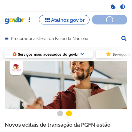
Procuradoria-Geral da Fazenda Nacional
Abrir menu principal de navegação
Serviços mais acessados do govbr
Serviços e
Novos editais de transação da PGFN estão
D