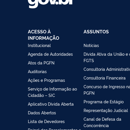
ACESSO À
ASSUNTOS
INFORMAÇÃO
Institucional
Notícias
Agenda de Autoridades
Dívida Ativa da União e
FGTS
Atos da PGFN
Consultoria Administrati
Auditorias
Consultoria Financeira
Ações e Programas
Concurso de Ingresso n
Serviço de Informação ao
PGFN
Cidadão – SIC
Programa de Estágio
Aplicativo Dívida Aberta
Representação Judicial
Dados Abertos
Canal de Defesa da
Lista de Devedores
Concorrência
Painel dos Parcelamentos e