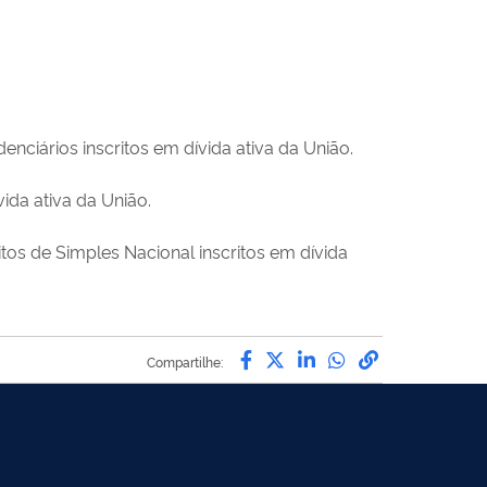
nciários inscritos em dívida ativa da União.
ida ativa da União.
os de Simples Nacional inscritos em dívida
Compartilhe por Facebo
Compartilhe por Twit
Compartilhe por L
Compartilhe p
link para C
Compartilhe: