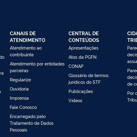
CANAIS DE
CENTRAL DE
CID
ATENDIMENTO
CONTEÚDOS
TRI
Atendimento ao
Apresentações
Pare
contribuinte
decis
 do
Atos da PGFN
assu
Atendimento por entidades
CONAP
parceiras
Pare
va
Glossário de termos
decis
Regularize
jurídicos do STF
de c
Ouvidoria
a
Publicações
Por 
Imprensa
Trib
Vídeos
Fale Conosco
Encarregado pelo
Tratamento de Dados
Pessoais