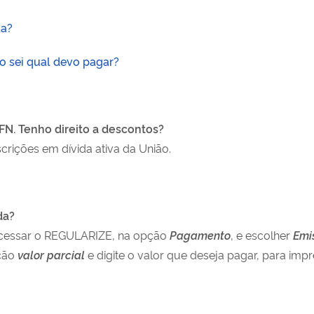
da?
mo sei qual devo pagar?
FN. Tenho direito a descontos?
rições em dívida ativa da União.
da?
 acessar o REGULARIZE, na opção
Pagamento
, e escolher
Emi
pção
valor parcial
e digite o valor que deseja pagar, para i