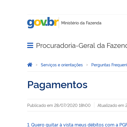
Procuradoria-Geral da Fazen
Abrir menu principal de navegação
Você está aqui:
Página Inicial
Serviços e orientações
Perguntas Frequen
Pagamentos
Publicado em
28/07/2020 18h00
Atualizado em
1. Quero quitar à vista meus débitos com a PG