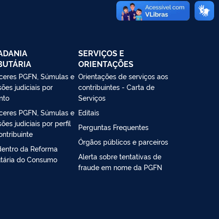
ADANIA
SERVIÇOS E
BUTÁRIA
ORIENTAÇÕES
ceres PGFN, Súmulas e
Orientações de serviços aos
ões judiciais por
contribuintes - Carta de
nto
Serviços
ceres PGFN, Súmulas e
Editais
ões judiciais por perfil
Perguntas Frequentes
ontribuinte
Órgãos públicos e parceiros
dentro da Reforma
Alerta sobre tentativas de
utária do Consumo
fraude em nome da PGFN