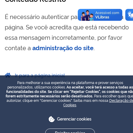
É necessário autenticar para visualizar essa
página. Se você acredita que está recebendo
essa mensagem incorretamente, por favor
contate a
administração do site
.
Ir para a página inicial
Para melhorar a sua experiência na plataforma e prover serviços
personalizados, utilizamos cookies.
Ao aceitar, você terá acesso a todas as
funcionalidades do site. Se clicar em "Rejeitar Cookies", os cookies que nã
forem estritamente necessários serão desativados.
Para escolher quais que
autorizar, clique em "Gerenciar cookies". Saiba mais em nossa
Declaração d
Cookies
.
Gerenciar cookies
Rejeitar cookies