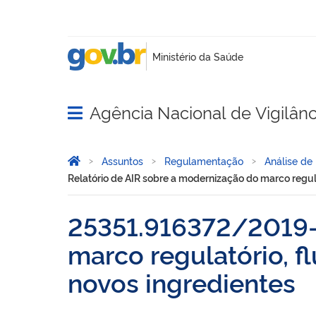
Agência Nacional de Vigilânci
Abrir menu principal de navegação
Você está aqui:
Página Inicial
Assuntos
Regulamentação
Análise de
Relatório de AIR sobre a modernização do marco regul
25351.916372/2019-1
marco regulatório, f
novos ingredientes