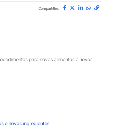
Compartilhe por Facebo
Compartilhe por Twit
Compartilhe por L
Compartilhe p
link para C
Compartilhe:
 procedimentos para novos alimentos e novos
os e novos ingredientes