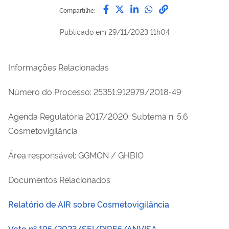
Compartilhe por Facebook
Compartilhe por Twitter
Compartilhe por Lin
Compartilhe por
link para Copi
Compartilhe:
Publicado em
29/11/2023 11h04
Informações Relacionadas
Número do Processo: 25351.912979/2018-49
Agenda Regulatória 2017/2020: Subtema n. 5.6
Cosmetovigilância
Área responsável: GGMON / GHBIO
Documentos Relacionados
Relatório de AIR sobre Cosmetovigilância
Voto nº 195/2023/SEI/DIRE5/ANVISA