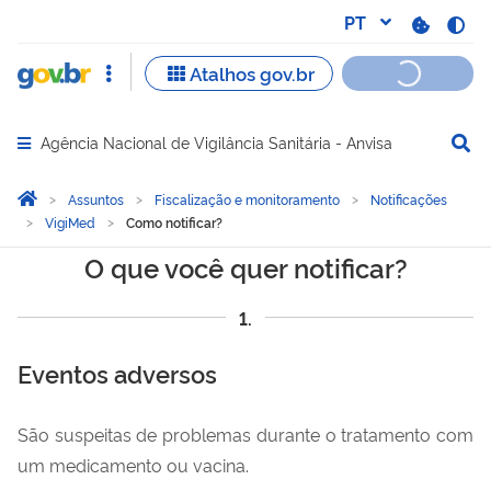
Agência Nacional de Vigilância Sanitária - Anvisa
Abrir menu principal de navegação
Você está aqui:
Página Inicial
Assuntos
Fiscalização e monitoramento
Notificações
VigiMed
Como notificar?
Como notificar?
O que você quer notificar?
1.
Eventos adversos
São suspeitas de problemas durante o tratamento com
um medicamento ou vacina.