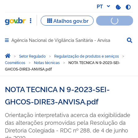
Agência Nacional de Vigilância Sanitária - Anvisa
Abrir menu principal de navegação
Você está aqui:
Página Inicial
Setor Regulado
Regularização de produtos e serviços
Cosméticos
Notas técnicas
NOTA TECNICA N 9-2023-SEI-
GHCOS-DIRE3-ANVISA.pdf
NOTA TECNICA N 9-2023-SEI-
GHCOS-DIRE3-ANVISA.pdf
Orientação interpretativa acerca da exigibilidade
das alterações promovidas pela Resolução da
Diretoria Colegiada - RDC nº 288, de 4 de junho
de 2019.