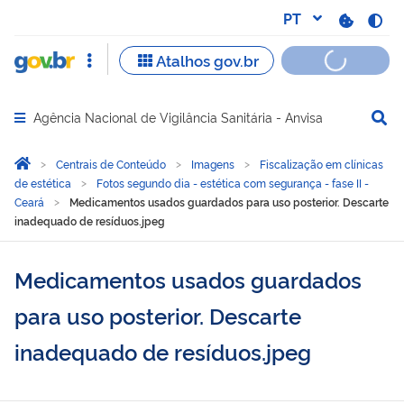
Agência Nacional de Vigilância Sanitária - Anvisa
Abrir menu principal de navegação
Você está aqui:
Página Inicial
Centrais de Conteúdo
Imagens
Fiscalização em clínicas
de estética
Fotos segundo dia - estética com segurança - fase II -
Ceará
Medicamentos usados guardados para uso posterior. Descarte
inadequado de resíduos.jpeg
Medicamentos usados guardados
para uso posterior. Descarte
inadequado de resíduos.jpeg