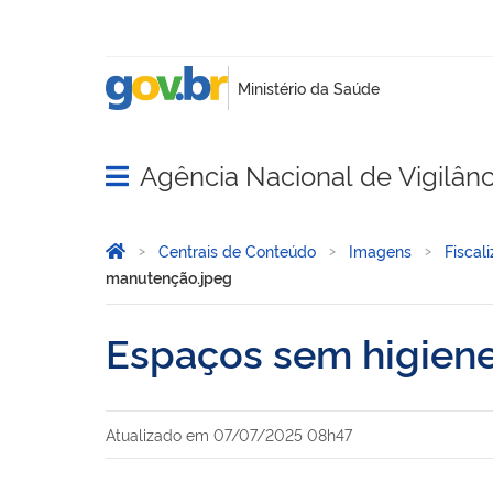
Agência Nacional de Vigilânci
Abrir menu principal de navegação
Você está aqui:
Página Inicial
Centrais de Conteúdo
Imagens
Fiscal
manutenção.jpeg
Espaços sem higiene
Atualizado em
07/07/2025 08h47