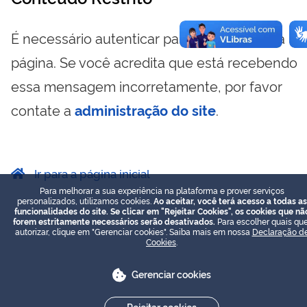
É necessário autenticar para visualizar essa
página. Se você acredita que está recebendo
essa mensagem incorretamente, por favor
contate a
administração do site
.
Ir para a página inicial
Para melhorar a sua experiência na plataforma e prover serviços
personalizados, utilizamos cookies.
Ao aceitar, você terá acesso a todas as
funcionalidades do site. Se clicar em "Rejeitar Cookies", os cookies que nã
forem estritamente necessários serão desativados.
Para escolher quais que
autorizar, clique em "Gerenciar cookies". Saiba mais em nossa
Declaração d
Cookies
.
Gerenciar cookies
Rejeitar cookies