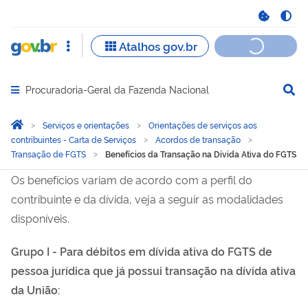
Procuradoria-Geral da Fazenda Nacional
Abrir menu principal de navegação
Você está aqui:
Página Inicial
Serviços e orientações
Orientações de serviços aos
contribuintes - Carta de Serviços
Acordos de transação
Transação de FGTS
Benefícios da Transação na Dívida Ativa do FGTS
Benefícios da Transação n
Os benefícios variam de acordo com a perfil do
contribuinte e da dívida, veja a seguir as modalidades
disponíveis.
Grupo I - Para débitos em dívida ativa do FGTS de
pessoa jurídica que já possui transação na dívida ativa
da União: