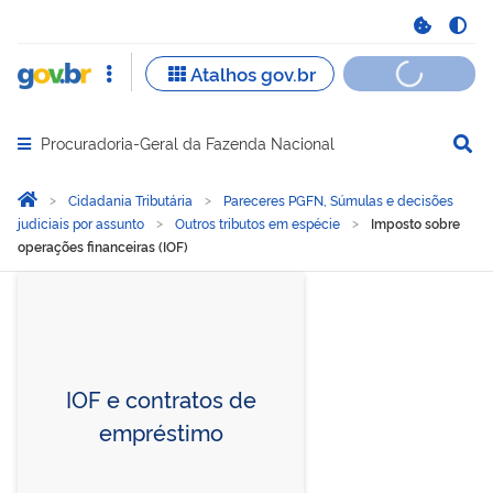
Procuradoria-Geral da Fazenda Nacional
Abrir menu principal de navegação
Você está aqui:
Página Inicial
Cidadania Tributária
Pareceres PGFN, Súmulas e decisões
judiciais por assunto
Outros tributos em espécie
Imposto sobre
operações financeiras (IOF)
Imposto sobre operações f
IOF e contratos de
empréstimo