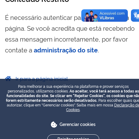
É necessário autenticar para visualizar essa
página. Se você acredita que está recebendo
essa mensagem incorretamente, por favor
contate a
administração do site
.
Ir para a página inicial
Para melhorar a sua experiência na plataforma e prover serviços
personalizados, utilizamos cookies.
Ao aceitar, você terá acesso a todas as
funcionalidades do site. Se clicar em "Rejeitar Cookies", os cookies que nã
forem estritamente necessários serão desativados.
Para escolher quais que
autorizar, clique em "Gerenciar cookies". Saiba mais em nossa
Declaração d
Cookies
.
Gerenciar cookies
Rejeitar cookies