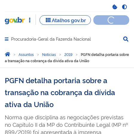
Procuradoria-Geral da Fazenda Nacional
Abrir menu principal de navegação
Você está aqui:
Página Inicial
Assuntos
Notícias
2019
PGFN detalha portaria sobre
a transação na cobrança da dívida ativa da União
PGFN detalha portaria sobre a
transação na cobrança da dívida
ativa da União
Norma que disciplina as negociações previstas
no Capítulo II da MP do Contribuinte Legal (MP nº
899/2019) foi apresentada à imprensa