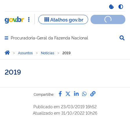
Procuradoria-Geral da Fazenda Nacional
Abrir menu principal de navegação
Você está aqui:
Página Inicial
Assuntos
Notícias
2019
2019
Compartilhe por Facebook
Compartilhe por Twitter
Compartilhe por Lin
Compartilhe por
link para Copi
Compartilhe:
Publicado em
23/03/2019 16h52
Atualizado em
31/10/2022 10h26