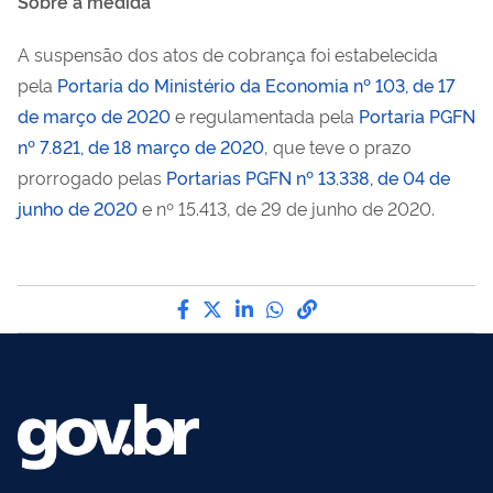
Sobre a medida
A suspensão dos atos de cobrança foi estabelecida
pela
Portaria do Ministério da Economia nº 103, de 17
de março de 2020
e regulamentada pela
Portaria PGFN
nº 7.821, de 18 março de 2020
, que teve o prazo
prorrogado pelas
Portarias PGFN nº 13.338, de 04 de
junho de 2020
e nº 15.413, de 29 de junho de 2020.
Compartilhe por Facebook
Compartilhe por Twitter
Compartilhe por LinkedI
Compartilhe por Wha
link para Copiar pa