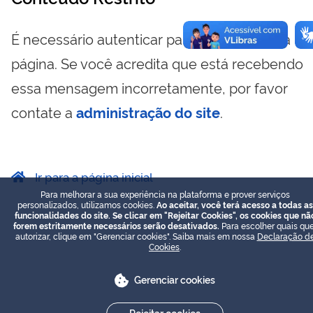
É necessário autenticar para visualizar essa
página. Se você acredita que está recebendo
essa mensagem incorretamente, por favor
contate a
administração do site
.
Ir para a página inicial
Para melhorar a sua experiência na plataforma e prover serviços
personalizados, utilizamos cookies.
Ao aceitar, você terá acesso a todas as
funcionalidades do site. Se clicar em "Rejeitar Cookies", os cookies que nã
forem estritamente necessários serão desativados.
Para escolher quais que
autorizar, clique em "Gerenciar cookies". Saiba mais em nossa
Declaração d
Cookies
.
Gerenciar cookies
Rejeitar cookies