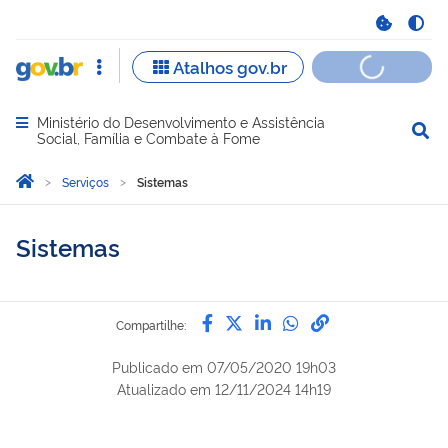
Ministério do Desenvolvimento e Assistência
Abrir menu principal de navegação
Social, Família e Combate à Fome
Você está aqui:
Página Inicial
Serviços
Sistemas
Sistemas
Compartilhe por Facebook
Compartilhe por Twitter
Compartilhe por Lin
Compartilhe por
link para Copi
Compartilhe:
Publicado em
07/05/2020 19h03
Atualizado em
12/11/2024 14h19