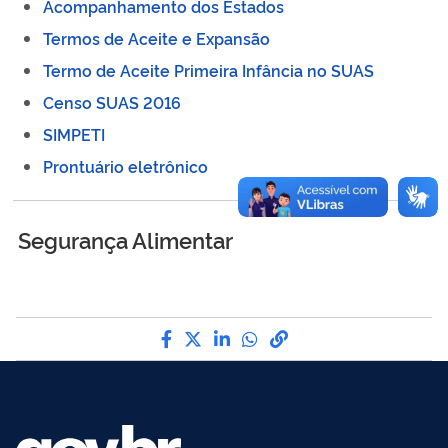
Acompanhamento dos Estados
Termos de Aceite e Expansão
Termo de Aceite Primeira Infância no SUAS
Censo SUAS 2016
SIMPETI
Prontuário eletrônico
Segurança Alimentar
Compartilhe por Facebook
Compartilhe por Twitter
Compartilhe por LinkedI
Compartilhe por Wha
link para Copiar pa