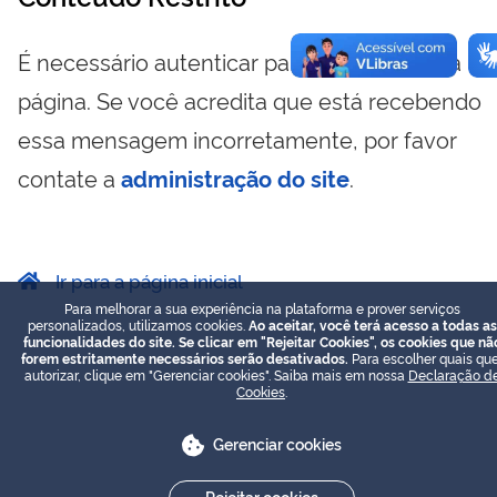
É necessário autenticar para visualizar essa
página. Se você acredita que está recebendo
essa mensagem incorretamente, por favor
contate a
administração do site
.
Ir para a página inicial
Para melhorar a sua experiência na plataforma e prover serviços
personalizados, utilizamos cookies.
Ao aceitar, você terá acesso a todas as
funcionalidades do site. Se clicar em "Rejeitar Cookies", os cookies que nã
forem estritamente necessários serão desativados.
Para escolher quais que
autorizar, clique em "Gerenciar cookies". Saiba mais em nossa
Declaração d
Cookies
.
Gerenciar cookies
Rejeitar cookies