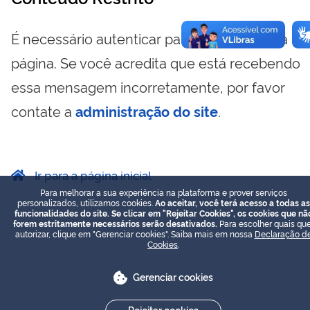
É necessário autenticar para visualizar essa
página. Se você acredita que está recebendo
essa mensagem incorretamente, por favor
contate a
administração do site
.
Ir para a página inicial
Para melhorar a sua experiência na plataforma e prover serviços
personalizados, utilizamos cookies.
Ao aceitar, você terá acesso a todas as
funcionalidades do site. Se clicar em "Rejeitar Cookies", os cookies que nã
forem estritamente necessários serão desativados.
Para escolher quais que
autorizar, clique em "Gerenciar cookies". Saiba mais em nossa
Declaração d
Cookies
.
Gerenciar cookies
Rejeitar cookies