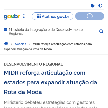
Ministério da Integração e do Desenvolvimento
Abrir menu principal de navegação
Regional
Você está aqui:
Página Inicial
Notícias
MIDR reforça articulação com estados para
expandir atuação da Rota da Moda
DESENVOLVIMENTO REGIONAL
MIDR reforça articulação com
estados para expandir atuação da
Rota da Moda
Ministério debateu estratégias com gestores
locais e destacou boas práticas apoiadas pelo