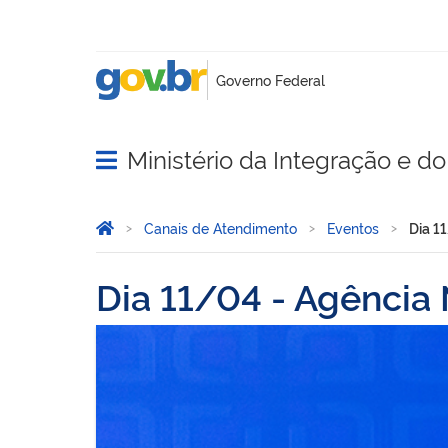
Ministério da Integração e 
Abrir menu principal de navegação
Você está aqui:
Página Inicial
Canais de Atendimento
Eventos
Dia 1
Dia 11/04 - Agência