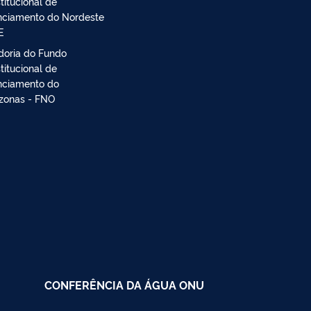
titucional de
nciamento do Nordeste
E
doria do Fundo
titucional de
nciamento do
onas - FNO
CONFERÊNCIA DA ÁGUA ONU