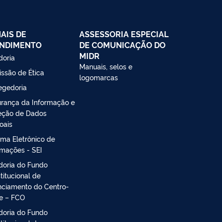
AIS DE
ASSESSORIA ESPECIAL
NDIMENTO
DE COMUNICAÇÃO DO
MIDR
doria
Manuais, selos e
ssão de Ética
logomarcas
egedoria
rança da Informação e
eção de Dados
oais
ema Eletrônico de
rmações - SEI
doria do Fundo
titucional de
nciamento do Centro-
e – FCO
doria do Fundo