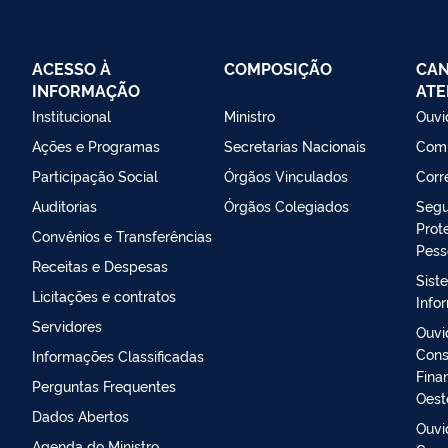
ACESSO À
COMPOSIÇÃO
CAN
INFORMAÇÃO
ATE
Institucional
Ministro
Ouvi
Ações e Programas
Secretarias Nacionais
Comi
Participação Social
Órgãos Vinculados
Corr
Auditorias
Órgãos Colegiados
Segu
Prot
Convênios e Transferências
Pess
Receitas e Despesas
Sist
Licitações e contratos
Info
Servidores
Ouvi
Cons
Informações Classificadas
Fina
Perguntas Frequentes
Oest
Dados Abertos
Ouvi
Agenda do Ministro