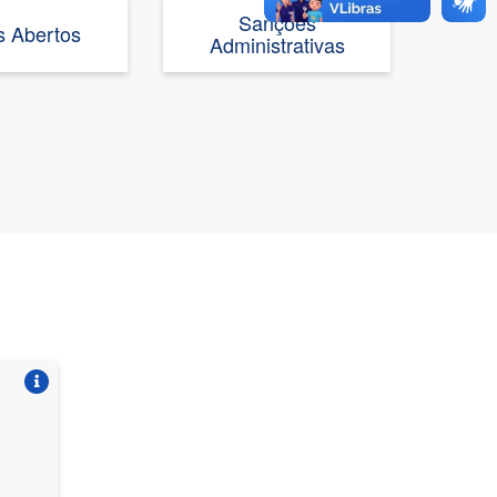
Sanções
 Abertos
Administrativas
Vire o card