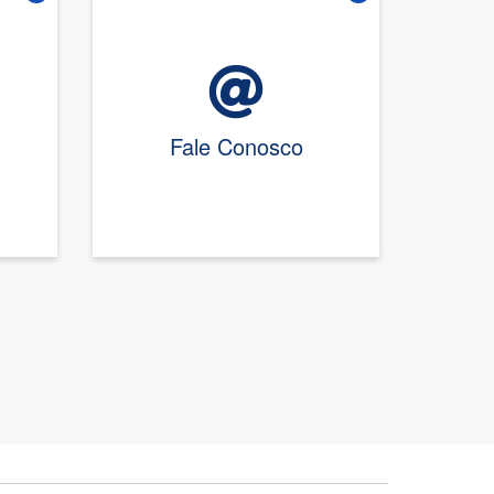
Vire o card
Vire o card
Fale Conosco