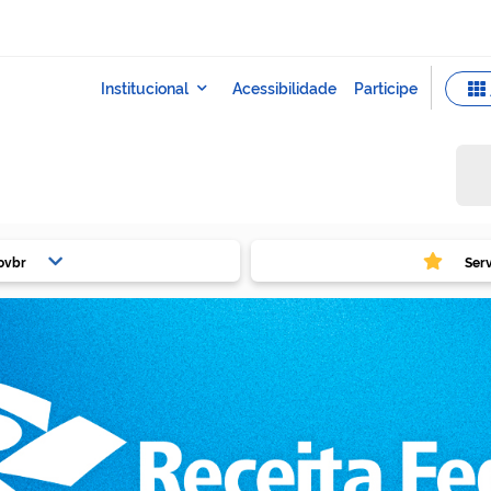
ovbr
Ser