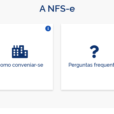
A NFS-e
Vire o card
omo conveniar-se
Perguntas frequen