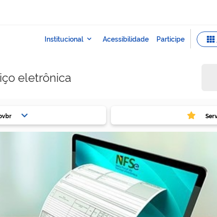
iço eletrônica
ovbr
Ser