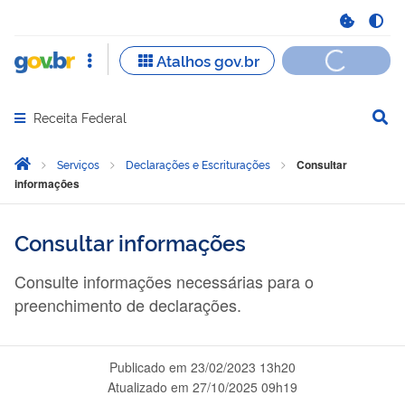
Receita Federal
Abrir menu principal de navegação
Você está aqui:
Página Inicial
Serviços
Declarações e Escriturações
Consultar
informações
Consultar informações
Consulte informações necessárias para o
preenchimento de declarações.
Publicado em
23/02/2023 13h20
Atualizado em
27/10/2025 09h19